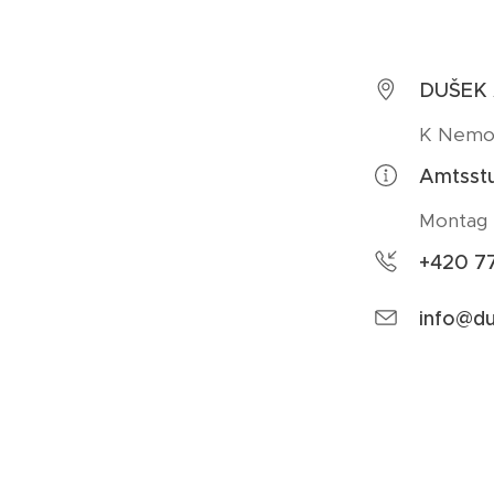
DUŠEK
K Nemoc
Amtsst
Montag -
+420 7
info@du