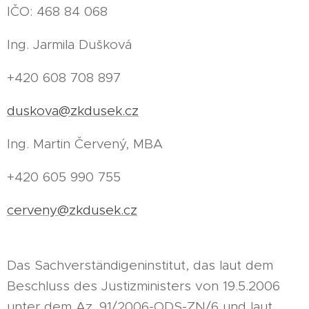
IČO: 468 84 068
Ing. Jarmila Dušková
+420 608 708 897
duskova@zkdusek.cz
Ing. Martin Červený, MBA
+420 605 990 755
cerveny@zkdusek.cz
Das Sachverständigeninstitut, das laut dem
Beschluss des Justizministers von 19.5.2006
unter dem Az. 91/2006-ODS-ZN/6 und laut