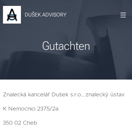
DUŠEK ADVISORY
Gutachten
Znalecká kancelář Dušek s.r.o., znalecký ústav
K Nemocnici 2375/2a
350 02 Cheb