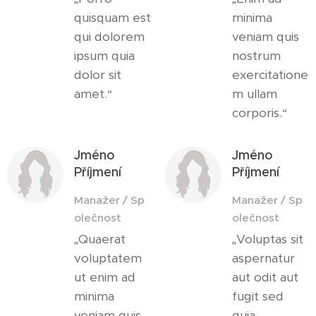
quisquam est
minima
qui dolorem
veniam quis
ipsum quia
nostrum
dolor sit
exercitatione
amet.“
m ullam
corporis.“
Jméno
Jméno
Příjmení
Příjmení
Manažer / Sp
Manažer / Sp
olečnost
olečnost
„Quaerat
„Voluptas sit
voluptatem
aspernatur
ut enim ad
aut odit aut
minima
fugit sed
veniam quis
quia