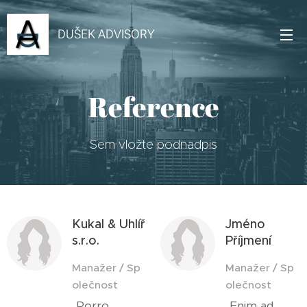
DUŠEK ADVISORY
Reference
Sem vložte podnadpis
Kukal & Uhlíř
Jméno
s.r.o.
Příjmení
Manažer / Sp
Manažer / Sp
olečnost
olečnost
„Porro
„Enim ad